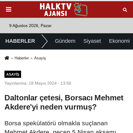
9 Ağustos 2026, Pazar
HABERLER
Gündem
Siyaset
Ekonomi
Haberler
Asayiş
ASAYIŞ
Yayınlanma: 18 Mayıs 2024 - 13:56
Daltonlar çetesi, Borsacı Mehmet
Akdere'yi neden vurmuş?
Borsa spekülatörü olmakla suçlanan
Mehmet Akdere, geçen 5 Nisan akşamı