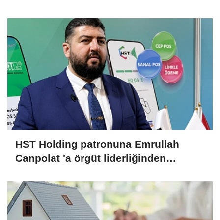
520 KİŞİ VAR!
HST Holding patronuna Emrullah
Canpolat 'a örgüt liderliğinden
iddianame hazırlandı.. Tüm
malvarlığına el konuldu