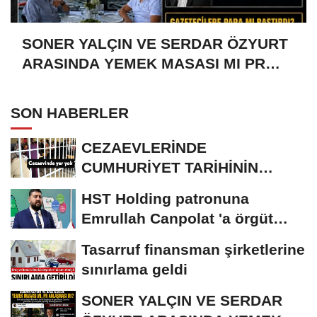
SONER YALÇIN VE SERDAR ÖZYURT
ARASINDA YEMEK MASASI MI PR
ANLAŞMASI MI?
SON HABERLER
CEZAEVLERİNDE
CUMHURİYET TARİHİNİN
REKORU KIRILDI 433 BİN 520
HST Holding patronuna
KİŞİ...
Emrullah Canpolat 'a örgüt
liderliğinden...
Tasarruf finansman şirketlerine
sınırlama geldi
SONER YALÇIN VE SERDAR