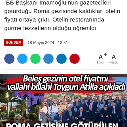
İBB Başkanı İmamoğlu’nun gazetecileri
götürdüğü Roma gezisinde kaldıkları otelin
fiyatı ortaya çıktı. Otelin restoranında
gurme lezzetlerin olduğu öğrenildi.
18 Mayıs 2024 - 13:31
GÜNDEM
A
A
Büyüt
Küçült