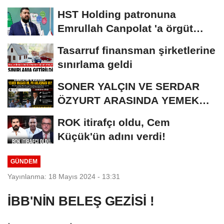
REKORU KIRILDI 433 BİN 520
HST Holding patronuna
KİŞİ...
Emrullah Canpolat 'a örgüt
liderliğinden...
Tasarruf finansman şirketlerine
sınırlama geldi
SONER YALÇIN VE SERDAR
ÖZYURT ARASINDA YEMEK
MASASI MI PR ANLAŞMASI...
ROK itirafçı oldu, Cem
Küçük'ün adını verdi!
GÜNDEM
Yayınlanma: 18 Mayıs 2024 - 13:31
İBB'NİN BELEŞ GEZİSİ !