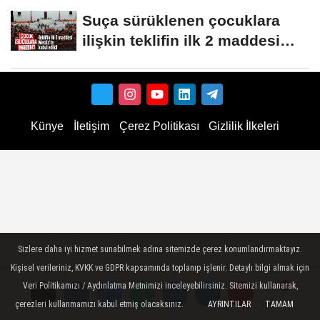
Suça sürüklenen çocuklara
ilişkin teklifin ilk 2 maddesi
kabul edildi
Künye
İletişim
Çerez Politikası
Gizlilik İlkeleri
Sizlere daha iyi hizmet sunabilmek adına sitemizde çerez konumlandırmaktayız.
Kişisel verileriniz, KVKK ve GDPR kapsamında toplanıp işlenir. Detaylı bilgi almak için
Veri Politikamızı / Aydınlatma Metnimizi inceleyebilirsiniz. Sitemizi kullanarak,
çerezleri kullanmamızı kabul etmiş olacaksınız.
AYRINTILAR
TAMAM
Yorumlar
Yorumlar
Yorumlar