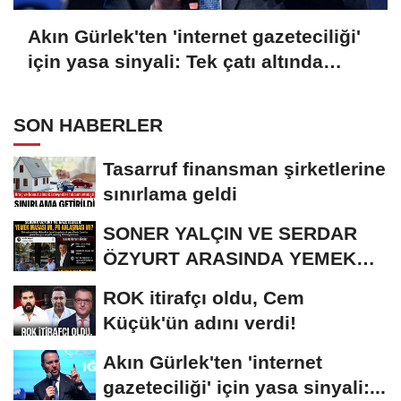
Akın Gürlek'ten 'internet gazeteciliği'
için yasa sinyali: Tek çatı altında
toplanmalı
SON HABERLER
Tasarruf finansman şirketlerine
sınırlama geldi
SONER YALÇIN VE SERDAR
ÖZYURT ARASINDA YEMEK
MASASI MI PR ANLAŞMASI...
ROK itirafçı oldu, Cem
Küçük'ün adını verdi!
Akın Gürlek'ten 'internet
gazeteciliği' için yasa sinyali:...