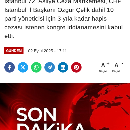
İstanbul 72. Asliye Ceza Mahkemesi, CHP
İstanbul İl Başkanı Özgür Çelik dahil 10
parti yöneticisi için 3 yıla kadar hapis
cezası istenen kongre iddianamesini kabul
etti.
02 Eylül 2025 - 17:11
GÜNDEM
A
A
Büyüt
Küçült