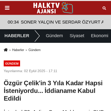
T ARASINDA YEMEK MASASI MI PR ANLAŞMASI MI
08:28
Tasarruf finansman şirketlerine sınırlama geld
HABERLER
Gündem
Siyaset
Ekonomi
Haberler
Gündem
GÜNDEM
Yayınlanma: 02 Eylül 2025 - 17:11
Özgür Çelik'in 3 Yıla Kadar Hapsi
İsteniyordu... İddianame Kabul
Edildi