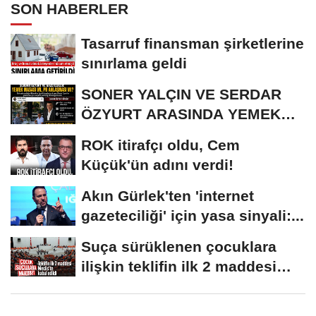
SON HABERLER
Tasarruf finansman şirketlerine
sınırlama geldi
SONER YALÇIN VE SERDAR
ÖZYURT ARASINDA YEMEK
MASASI MI PR ANLAŞMASI...
ROK itirafçı oldu, Cem
Küçük'ün adını verdi!
Akın Gürlek'ten 'internet
gazeteciliği' için yasa sinyali:...
Suça sürüklenen çocuklara
ilişkin teklifin ilk 2 maddesi
kabul edildi