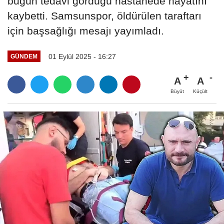
bugün tedavi gördüğü hastanede hayatını
kaybetti. Samsunspor, öldürülen taraftarı
için başsağlığı mesajı yayımladı.
01 Eylül 2025 - 16:27
GÜNDEM
A
A
Büyüt
Küçült