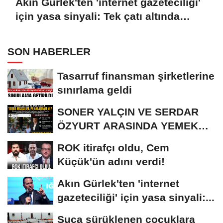
Akın Gürlek'ten 'internet gazeteciliği'
için yasa sinyali: Tek çatı altında
toplanmalı
SON HABERLER
Tasarruf finansman şirketlerine
sınırlama geldi
SONER YALÇIN VE SERDAR
ÖZYURT ARASINDA YEMEK
MASASI MI PR ANLAŞMASI...
ROK itirafçı oldu, Cem
Küçük'ün adını verdi!
Akın Gürlek'ten 'internet
gazeteciliği' için yasa sinyali:...
Suça sürüklenen çocuklara