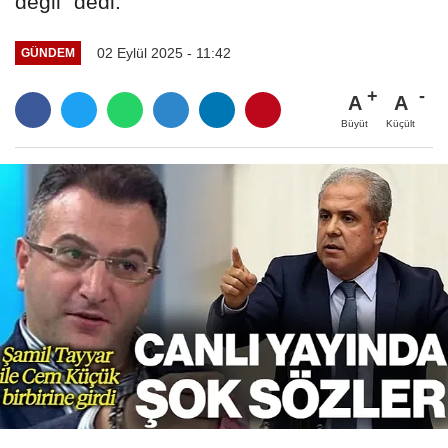
değil" dedi.
02 Eylül 2025 - 11:42
GÜNDEM
A
A
Büyüt
Küçült