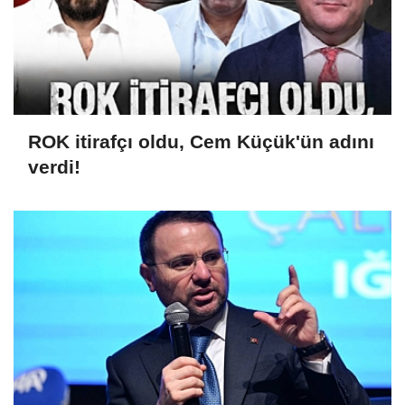
ROK itirafçı oldu, Cem Küçük'ün adını
verdi!